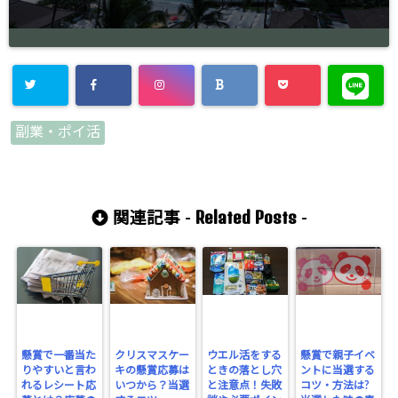
副業・ポイ活
Related Posts
関連記事 -
-
懸賞で一番当た
クリスマスケー
ウエル活をする
懸賞で親子イベ
りやすいと言わ
キの懸賞応募は
ときの落とし穴
ントに当選する
れるレシート応
いつから？当選
と注意点！失敗
コツ・方法は?