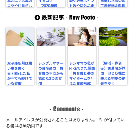
募とは？応募の
するコツ
談や必要ポイン
当選した味の素
コツや注意点も
【2020年最
ト数や除外品ま
工場見学＆料理
新】
とめ
教室に行ってみ
New Posts
た
最新記事 -
-
双子座新月は願
シングルマザー
シンママの私が
【横浜・称名
い事を書く
の資産形成｜教
FIREできた理由
寺】黄菖蒲が見
日|FIREした私
育費の不安から
｜教育費と夢の
頃｜池と反橋に
が今でも続けて
始めた3つの習
マイホームを叶
映える初夏の絶
いる習慣
慣
えた資産形成
景を歩く
Comments
-
-
メールアドレスが公開されることはありません。
※
が付いてい
る欄は必須項目です